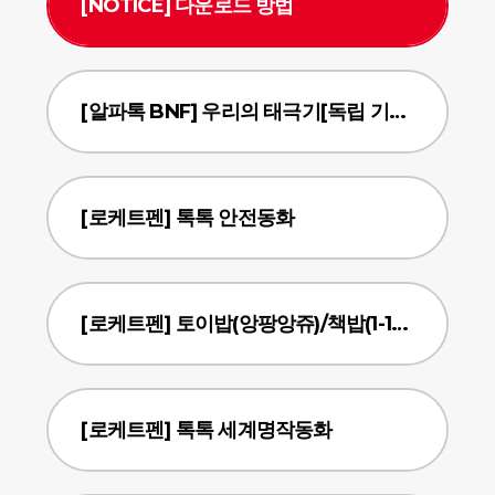
[NOTICE] 다운로드 방법
[알파톡 BNF] 우리의 태극기[독립 기념관]
[로케트펜] 톡톡 안전동화
[로케트펜] 토이밥(앙팡앙쥬)/책밥(1-12호)
[로케트펜] 톡톡 세계명작동화